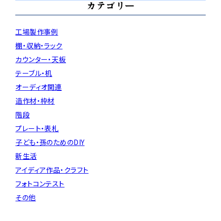
カテゴリー
工場製作事例
棚・収納・ラック
カウンター・天板
テーブル・机
オーディオ関連
造作材・枠材
階段
プレート・表札
子ども・孫のためのDIY
新生活
アイディア作品・クラフト
フォトコンテスト
その他