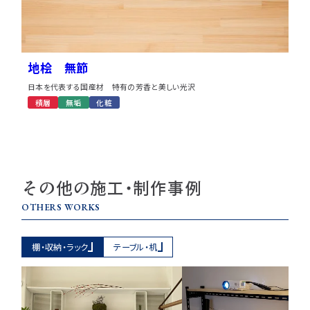
地桧 無節
日本を代表する国産材 特有の芳香と美しい光沢
積層
無垢
化粧
その他の施工・制作事例
OTHERS WORKS
棚・収納・ラック
テーブル・机