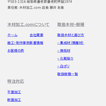
〒503-1316 岐阜県養老郡養老町押越1974
責任者: 木材加工.com 店長 藤井 友美
木材加工.comについて
取扱木材・樹種
ホーム
会社概要
取扱木材と選び方
施工・制作事例
新着情報
– 集成材（積層材）
お客様の声
– 無垢材
– 化粧貼り
– 白ポリ
取扱樹種一覧
特注対応
平面加工
断面加工