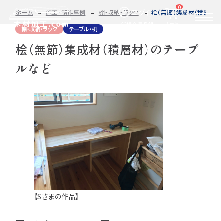
0
ログイン
ホーム
施工・制作事例
棚・収納・ラック
桧（無節）集成材（積層材
カート
新規会員登録
棚・収納・ラック
テーブル・机
桧（無節）集成材（積層材）のテーブ
2D/3D
自動お見積もり・ご注文はこちらから
イメージ
ルなど
カット・加工・塗装
カット・塗装のみ
フルオーダー
集成材(積層材)
今すぐお見積もり依頼
図面をお持ちの方へ
関連商品
サンプルのご購入
0584-33-2070
Tel.
営業時間 9:00〜17:00（土日祝 定休）
【Sさまの作品】
種類・樹種・用途から選ぶ