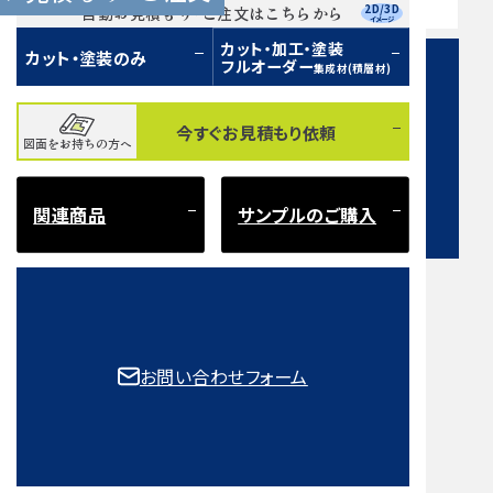
営業時間 9:00〜17:00（土日祝 定休）
2D/3D
自動お見積もり・ご注文はこちらから
イメージ
カット・加工・塗装
カット・塗装のみ
フルオーダー
集成材(積層材)
今すぐお見積もり依頼
図面をお持ちの方へ
お問い合わせフォーム
関連商品
サンプルのご購入
注意事項とよくある質問
もご確認ください。
お問い合わせフォーム
取扱樹種一覧