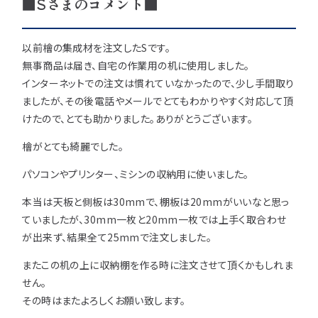
■Sさまのコメント■
用途などから選
種類から選ぶ
樹種一覧
特注対応
ぶ
以前檜の集成材を注文したSです。
取扱木材と選び方
無事商品は届き、自宅の作業用の机に使用しました。
平面加工
断面加工
ご利用ガイド
インターネットでの注文は慣れていなかったので、少し手間取り
表面仕上
塗装
ましたが、その後電話やメールでとてもわかりやすく対応して頂
集成材（積層材）
初めての方へ
施工・制作事例
けたので、とても助かりました。ありがとうございます。
木材加工講座
製作工程とこだわり
ご注文から商品到着までの流れ
檜がとても綺麗でした。
無垢材
施工・制作事例TOP
工場製作事例
お客様の声
お見積もり・
ご注文方法について
パソコンやプリンター、ミシンの収納用に使いました。
棚・収納・ラック
カウンター・天板
化粧貼り
会社情報
変更・キャンセル・
返品・交換について
本当は天板と側板は30mmで、棚板は20mmがいいなと思っ
テーブル・机
オーディオ関連
ていましたが、30mm一枚と20mm一枚では上手く取合わせ
©2025 mokuzaikako.com All Rights Reserved.
納期・配送について
会社概要
新着情報
白ポリ
が出来ず、結果全て25mmで注文しました。
造作材・枠材
階段
送料について
またこの机の上に収納棚を作る時に注文させて頂くかもしれま
プレート・表札
子ども・孫のためのDIY
せん。
お支払いについて
その時はまたよろしくお願い致します。
新生活
アイディア作品・クラフト