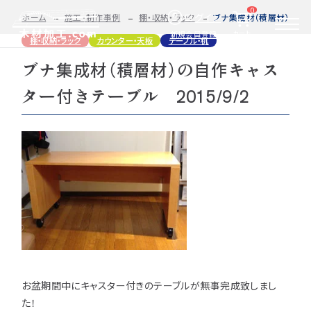
0
ログイン
ホーム
施工・制作事例
棚・収納・ラック
ブナ集成材（積層材）の自作
カート
新規会員登録
棚・収納・ラック
カウンター・天板
テーブル・机
ブナ集成材（積層材）の自作キャス
2D/3D
自動お見積もり・ご注文はこちらから
イメージ
ター付きテーブル 2015/9/2
カット・加工・塗装
カット・塗装のみ
フルオーダー
集成材(積層材)
今すぐお見積もり依頼
図面をお持ちの方へ
関連商品
サンプルのご購入
0584-33-2070
Tel.
営業時間 9:00〜17:00（土日祝 定休）
お盆期間中にキャスター付きのテーブルが無事完成致しまし
た！
種類・樹種・用途から選ぶ