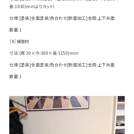
長:1030)mmよりカット）
仕様:[塗装]全面塗装/色合わせ[断面加工]全周:上下糸面
数量:1
［4］補強材
寸法:(
厚
:
20
×
巾
:
300
×
長
:
1150
)mm
仕様:[塗装]全面塗装/色合わせ[断面加工]全周:上下糸面
数量:1