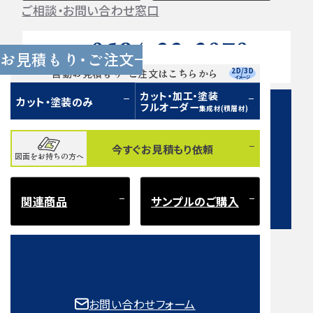
ご相談・お問い合わせ窓口
0584-33-2070
Tel.
お見積もり・ご注文
営業時間 9:00〜17:00（土日祝 定休）
2D/3D
自動お見積もり・ご注文はこちらから
イメージ
カット・加工・塗装
カット・塗装のみ
フルオーダー
集成材(積層材)
今すぐお見積もり依頼
図面をお持ちの方へ
お問い合わせフォーム
関連商品
サンプルのご購入
注意事項とよくある質問
もご確認ください。
お問い合わせフォーム