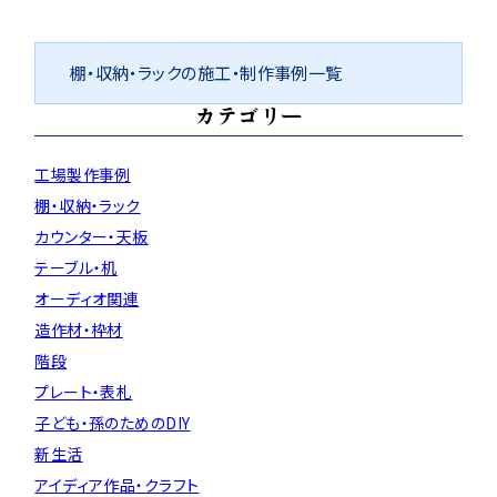
棚・収納・ラックの施工・制作事例一覧
カテゴリー
工場製作事例
棚・収納・ラック
カウンター・天板
テーブル・机
オーディオ関連
造作材・枠材
階段
プレート・表札
子ども・孫のためのDIY
新生活
アイディア作品・クラフト