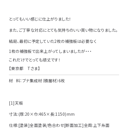
用途などから選
種類から選ぶ
樹種一覧
特注対応
ぶ
とってもいい感じに仕上がりました！
取扱木材と選び方
平面加工
断面加工
ご利用ガイド
また、ご丁寧な対応にとても気持ちのいい買い物になりました。
表面仕上
塗装
結局、最初に予定していた2枚の補強板は必要なく
集成材（積層材）
初めての方へ
施工・制作事例
1枚の補強板で出来上がってしまいましたが・・・
木材加工講座
製作工程とこだわり
ご注文から商品到着までの流れ
無垢材
これだけでとっても頑丈です！
施工・制作事例TOP
工場製作事例
お客様の声
【東京都 Tさま】
お見積もり・
ご注文方法について
棚・収納・ラック
カウンター・天板
化粧貼り
会社情報
変更・キャンセル・
返品・交換について
材 料：ブナ集成材（積層材）6枚
テーブル・机
オーディオ関連
©2025 mokuzaikako.com All Rights Reserved.
納期・配送について
会社概要
新着情報
白ポリ
造作材・枠材
階段
[1]天板
送料について
プレート・表札
子ども・孫のためのDIY
寸法:(厚:20×巾:465×長:1150)mm
お支払いについて
新生活
アイディア作品・クラフト
仕様:[塗装]全面塗装/色合わせ[断面加工]全周:上下糸面