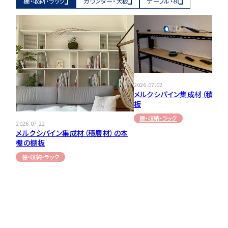
棚・収納・ラック
カウンター・天板
テーブル・机
2026.07.02
メルクシパイン集成材（積層材
板
棚・収納・ラック
2026.07.22
メルクシパイン集成材（積層材）の本
棚の棚板
棚・収納・ラック