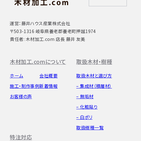
運営：藤井ハウス産業株式会社
〒503-1316 岐阜県養老郡養老町押越1974
責任者: 木材加工.com 店長 藤井 友美
木材加工.comについて
取扱木材・樹種
ホーム
会社概要
取扱木材と選び方
施工・制作事例
新着情報
– 集成材（積層材）
お客様の声
– 無垢材
– 化粧貼り
– 白ポリ
取扱樹種一覧
特注対応