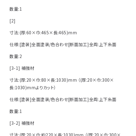
注意事項とよくある質問
フォトコンテスト
その他
数量:1
[2]
寸法:(厚:60×巾:465×長:465)mm
仕様:[塗装]全面塗装/色合わせ[断面加工]全周:上下糸面
数量:2
[3-1] 補強材
寸法:(厚:20×巾:80×長:1030)mm （(厚:20×巾:300×
長:1030)mmよりカット）
仕様:[塗装]全面塗装/色合わせ[断面加工]全周:上下糸面
数量:1
[3-2]
補強材
寸法:(厚:20×巾:約220×長:1030)mm （(厚:20×巾:300×