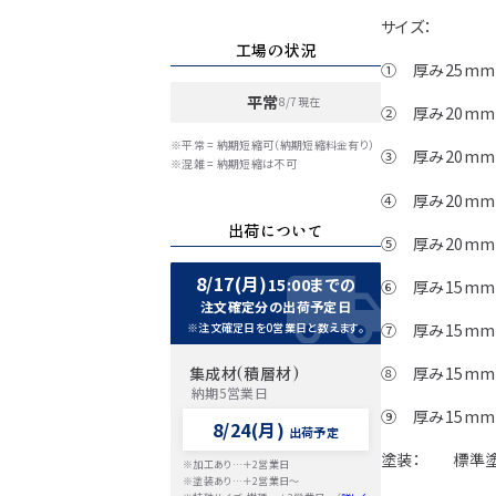
サイズ：
工場の状況
① 厚み25mm
平常
8/7現在
② 厚み20mm
※平常 = 納期短縮可（納期短縮料金有り）
③ 厚み20mm
※混雑 = 納期短縮は不可
④ 厚み20mm
出荷について
⑤ 厚み20mm
8/17(月)
15:00までの
⑥ 厚み15mm
注文確定分の出荷予定日
※注文確定日を0営業日と数えます。
⑦ 厚み15mm
集成材(積層材)
⑧ 厚み15mm
納期5営業日
⑨ 厚み15mm
8/24(月)
出荷予定
塗装： 標準塗
※加工あり…＋2営業日
※塗装あり…＋2営業日～