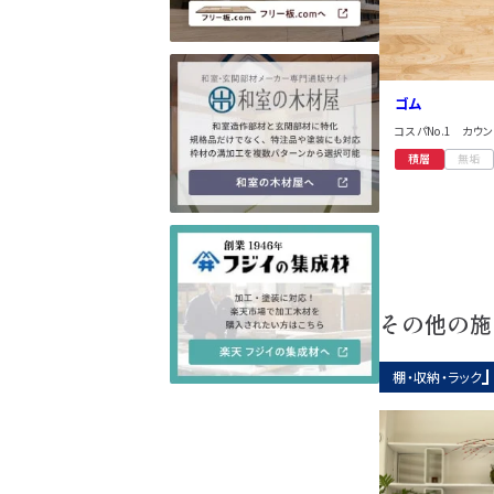
ゴム
コスパNo.1 カウ
積層
無垢
その他の施
棚・収納・ラック