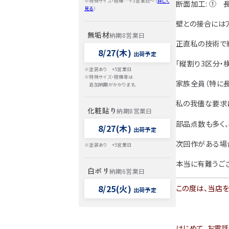
※特殊サイズ・樹種…＋3営業日～（
詳しく
断面加工: ① 
見る
）
壁との接合には
無垢材
納期8営業日
正直私の技術で組
8/27(木)
出荷予定
「縦割り3区分・
※塗装あり +5営業日
※特殊サイズ・樹種等は
家族全員（特に長
追加納期がかかります。
私の我儘な要求
化粧貼り
納期8営業日
部品点数も多く、
8/27(木)
出荷予定
次回作がある場合
※塗装あり +5営業日
本当に有難うご
白ポリ
納期6営業日
8/25(火)
この度は、当店を
出荷予定
はじめて、お電話