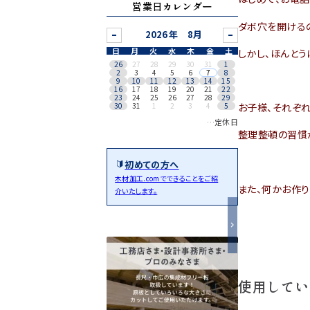
営業日カレンダー
ダボ穴を開ける
8月
日
月
火
水
木
金
土
しかし、ほんと
26
27
28
29
30
31
1
2
3
4
5
6
7
8
9
10
11
12
13
14
15
16
17
18
19
20
21
22
23
24
25
26
27
28
29
30
31
1
2
3
4
5
お子様、それぞれ
…定休日
整理整頓の習慣
初めての方へ
木材加工.comでできることをご紹
また、何かお作
介いたします。
使用してい