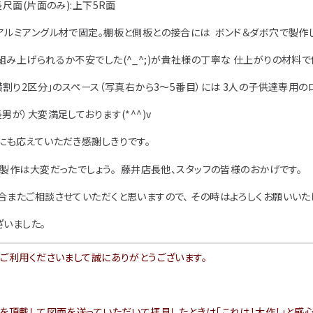
長尺面(片面のみ):上下5R面
アルミアングル材で固定。棚板と側板との接合には ボンド＆ダボ穴で製作
み上げられるか不安でした(^_^;)が貴社様の丁寧な 仕上がりの材料
横割り2区分」のスペース（写真右から3～5番目）には 3人の子供達専用
男が）大変満足しております(*^^)v
にも応えていただき感謝しきりです。
製作は大変だったでしょう。 藤井店長他、スタッフの皆様のおかげです。
またご相談させていただくと思いますので、 その時はよろしくお願いいた
ざいました。
ご利用くださいまして誠にありがとうございます。
を頂戴して図面を送っていただいて拝見したときは「これは！大作！」と感心