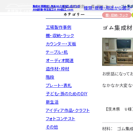
ホーム
施工・制作事例
棚・収納・ラック
ゴム集成
集成材（積層材）、無垢材、化粧貼り、白ポリの
種類・樹種・用途から選ぶ
木材通販・特注加工は 木材加工.com
カテゴリー
棚・収納・ラック
ゴム集成材（
工場製作事例
特注対応
ご利用ガイ
種類・樹種・
Processing
棚・収納・ラック
カウンター・天板
自動お見積もり・ご注文はこち
自動お見積もり
自動お見積も
テーブル・机
カット・塗装のみ
カット・塗装の
カット・塗装の
2D/3D
イメージ
オーディオ関連
カット・加工・塗装
カット・加工・塗
カット・加工・
フルオーダー
フルオーダー
フルオーダー
集成材(積層材)
集
集
造作材・枠材
お世話になってお
図面をお持ちの方
図
階段
今すぐお見積もり依頼
今すぐお見積
今すぐお見
なかなか大変な作
プレート・表札
子ども・孫のためのDIY
関連商品
関連
関連
サンプルのご購入
サンプ
サン
新生活
【茨木
県 Ｕ様
アイディア作品・クラフト
フォトコンテスト
その他
材料： ゴム集成