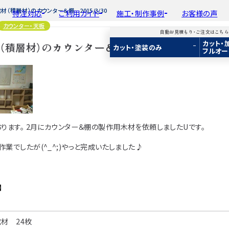
材（積層材）のカウンター＆棚 2015/3/30
特注対応
ご利用ガイド
施工・制作事例
お客様の声
カウンター・天板
自動お見積もり・ご注文はこち
カット・
平面加工
初めての方へ
種類から選ぶ
工場製作事例
積層材）のカウンター＆棚 2015/3/30
会
カット・塗装のみ
フルオー
ド
用途から選ぶ
施工・制作事例
取
Guide
Choose by Type and Purpose
Production Example
断面加工
ご注文から商品到着までの流れ
樹種一覧
棚・収納・ラック
新
らから
・ご注文はこちらから
り・ご注文はこちらから
自動お見積もり・ご注文はこちらから
表面仕上
お見積もり・
用途などから選ぶ
ご注文方法について
カウンター・天板
み
み
カット・塗装のみ
2D/3D
2D/3D
2D/3D
塗装
変更・キャンセル・
返品・交換について
テーブル・机
イメージ
イメージ
イメージ
装
塗装
カット・加工・塗装
フルオーダー
成材(積層材)
成材(積層材)
集成材(積層材)
木材加工講座
納期・配送について
オーディオ関連
ります。 2月にカウンター＆棚の製作用木材を依頼しましたUです。
へ
面をお持ちの方へ
図面をお持ちの方へ
図面をお持ちの方へ
製作工程とこだわり
送料について
造作材・枠材
もり依頼
積もり依頼
今すぐお見積もり依頼
業でしたが(^_^;)やっと完成いたしました♪
お支払いについて
階段
商品
商品
関連商品
ルのご購入
プルのご購入
サンプルのご購入
注意事項とよくある質問
プレート・表札
】
子ども・孫のためのD
新生活
材 24枚