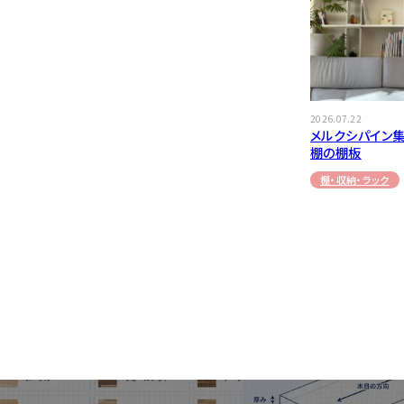
2026.07.22
メルクシパイン集
棚の棚板
棚・収納・ラック