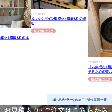
2026.07.02
メルクシパイン集成材（積層材）の棚
板
棚・収納・ラック
成材（積層材）の本
2026.05.13
ゴム集成材（積
せるための架
棚・収納・ラック
棚・収納・ラックの施工・制作事例一覧
お見積もり・ご注文は
こちらから