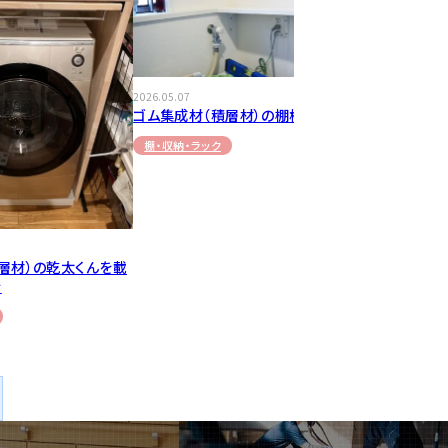
2026.05.07
ゴム集成材（積層材）の棚板
2026.04.08
ゴム集成材（
棚・収納・ラック
棚・収納・ラッ
層材）の乾太くんを載
台