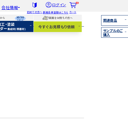
0
ログイン
会社情報
初めての方へ
カート
新規会員登録はこちら
2D/3D
らから
図面をお持ちの方へ
関連商品
イメージ
加工・塗装
社概要
今すぐお見積もり依頼
ダー
集成材(積層材)
サンプルのご
扱木材と選び方
購入
着情報
集成材（積層材）
無垢材
化粧貼り
白ポリ
IY