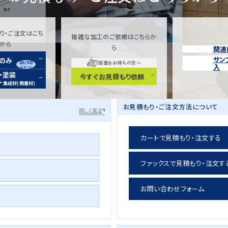
り・ご注文はこち
複雑な加工のご依頼はこちらか
らから
ら
関連
サン
装のみ
2D/3D
図面をお持ちの方へ
入
イメージ
・塗装
今すぐお見積もり依頼
ー
集成材(積層材)
お見積もり・ご注文方法について
詳しく見る
カートで見積もり・注文する
ファックスで見積もり・注文す
お問い合わせフォーム